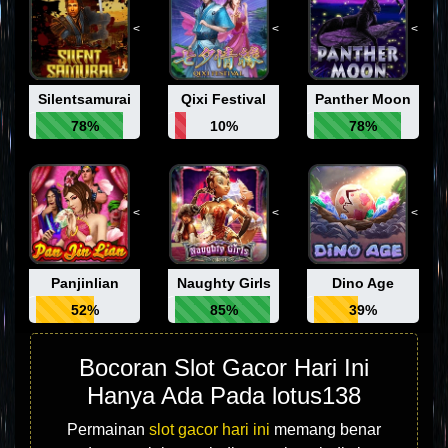
<
<
<
Silentsamurai
Qixi Festival
Panther Moon
>
>
>
78%
10%
78%
<
<
<
Panjinlian
Naughty Girls
Dino Age
>
>
>
52%
85%
39%
Bocoran Slot Gacor Hari Ini
Hanya Ada Pada lotus138
Permainan
slot gacor hari ini
memang benar