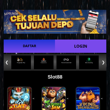
DAFTAR
LOGIN
❮
❯
Pragmatic Play
Habanero
Pocket Game Soft
MicroGaming
Slot88
<
<
<