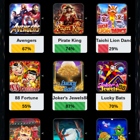
<
<
<
Avengers
Pirate King
Taichi Lion Dance
>
>
>
67%
74%
29%
<
<
<
88 Fortune
Joker's Jewels88
Lucky Bats
>
>
>
55%
87%
70%
<
<
<