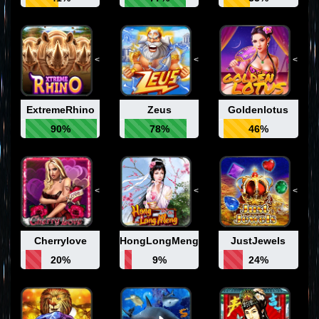
<
<
<
ExtremeRhino
Zeus
Goldenlotus
>
>
>
90%
78%
46%
<
<
<
Cherrylove
HongLongMeng
JustJewels
>
>
>
20%
9%
24%